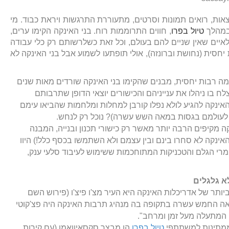
אות, רואים תמונות וסרטים, מתעוררת התרגשות ויראת כבוד. מי
במהלך
טיול בפרו
, חווים התרוממות רוח. בני האינקה הקימו ערים,
יים שאין שניים להם בעולם, וכל זאת כשלרשותם רק כלי עבודה
יחסית (נחושת וברונזה), אולי תופתעו לשמוע אבל בני האינקה לא
ה רבות יחסית, מבנים שהקימו בני האינקה שורדים מאות שנים
לח בו ניהלו את ענייניהם והכישורים יוצאי הדופן שתרבותם
 האינקה להגיע לולא נפלו קורבן למחלות ומלחמות שהביאו עימם
 לעולמם בגסות במאה השש עשרה)? נוכל רק לנחש.
ה מקיפים הרבה יותר מאשר רק כישורי תכנון ובנייה, המבנה
האינקה לא סחרו בינם ובין עצמם ולא השתמשו בכסף כלל!) היוו
מרי הגלם והטכניקות המתוחכמות ששימוש לעיבוד סלעי ענק,
א גלגלים
תר של אדריכלות האינקה היא העיר מצ'ו פיצ'ו (פירוש השם
ה החמש עשרה בתקופה בה מנהיג תרבות האינקה היה פצ'קוטי
 המתעלה מעל זמן ומרחב".
הממתינות למשתתפי
טיול בפרו
הן מבצר סקסאיוואמן (עם קירות