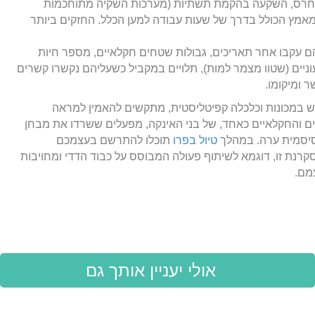
כלי חרס, השקעה בהקמת תשתיות (מערכות השקיה מתוחכמות
למאמץ הכולל בדרך של שעות עבודה למען הכלל. החזקים ביותר
הם עקבו אחר תאריכים, גבולות שטחים חקלאיים, מספר חיות
ניים (שטוו מצמר למות), תלויים במקביל כשעליהם נקשרו קשרים
 ומיקומו.
וש במכונות וכלכלה קפיטליסטית, מתקשים להאמין למראה
ם והחקלאיים כאחד, של בני האינקה, מפעלים ששרדו את מבחן
 סיסמית ערה. במהלך
טיול בפרו
תוכלו להתרשם בעצמכם
רנת זו, דוגמא לשיתוף פעולה המבוסס על כבוד הדדי ומחויבות
מם.
אולי יעניין אותך גם