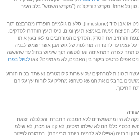
עשויים אבנים במשקל 90 - 120 טון כל אחת!, מקדש קוריקצ'נה ("מקדש השמש" בלב העיר
בני האינקה השתמשו בסלעי גרניט או אבן סיד (limestone). סלעים גולמיים הופרדו ממרבצם תוך
לע. הפיצוח נעשה באמצעות עץ ומים, פיסות עץ הוחדרו לסדקים,
נפח והרחיב את הסדק, הסדקים המורחבים מולאו בעץ אותו
 על עצמו עד להפרדה מוחלטת של גוש אבן אשר ישמש לבניה.
 סותתה לצורה המתאימה ואז לוטשה תוך שימוש בחול עד שהושגה
ס אפילו כרטיס ביקור בין האבנים, לא מאמינים? צאו
לטיול בפרו
עשרות טונות למרחקים של עשרות קילומטרים נעשתה בכוח הזרוע
מושכים בחבלים את המשא כשהוא מחליק על לוחות עץ עליהם
תת החיכוך.
גורה
נקה לא היו מתאפשרים ללא המבנה החברתי והכלכלה יוצאת
 בכסף כלל! הם לא שילמו מיסים, לא קנו או מכרו, לא שילמו
ן והבניה (אפילו לא לרמים ביותר מביניהם). בתמורה לפיזור