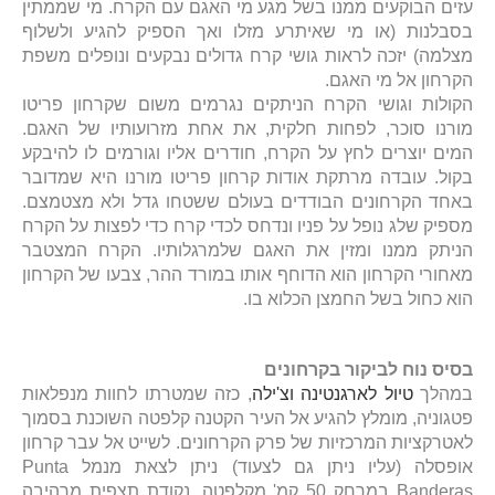
עזים הבוקעים ממנו בשל מגע מי האגם עם הקרח. מי שממתין
בסבלנות (או מי שאיתרע מזלו ואך הספיק להגיע ולשלוף
מצלמה) יזכה לראות גושי קרח גדולים נבקעים ונופלים משפת
הקרחון אל מי האגם.
הקולות וגושי הקרח הניתקים נגרמים משום שקרחון פריטו
מורנו סוכר, לפחות חלקית, את אחת מזרועותיו של האגם.
המים יוצרים לחץ על הקרח, חודרים אליו וגורמים לו להיבקע
בקול.
עובדה מרתקת אודות קרחון פריטו מורנו היא שמדובר
באחד הקרחונים הבודדים בעולם ששטחו גדל ולא מצטמצם.
מספיק שלג נופל על פניו ונדחס לכדי קרח כדי לפצות על הקרח
הניתק ממנו ומזין את האגם שלמרגלותיו. הקרח המצטבר
מאחורי הקרחון הוא הדוחף אותו במורד ההר, צבעו של הקרחון
הוא כחול בשל החמצן הכלוא בו.
בסיס נוח לביקור בקרחונים
במהלך
טיול לארגנטינה וצ'ילה
, כזה שמטרתו לחוות מנפלאות
פטגוניה, מומלץ להגיע אל העיר הקטנה קלפטה השוכנת בסמוך
לאטרקציות המרכזיות של פרק הקרחונים. לשייט אל עבר קרחון
אופסלה (עליו ניתן גם לצעוד) ניתן לצאת מנמל Punta
Banderas במרחק 50 קמ' מקלפטה. נקודת תצפית מרהיבה