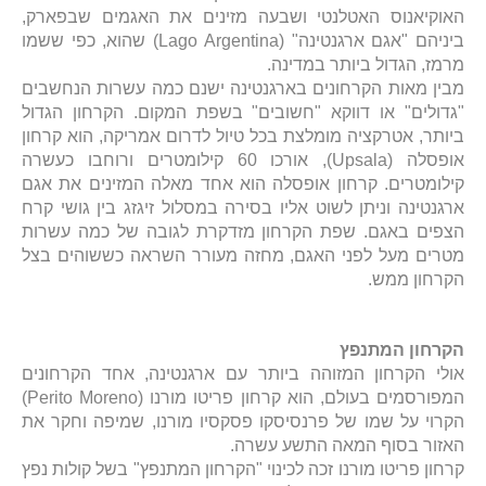
האוקיאנוס האטלנטי ושבעה מזינים את האגמים שבפארק,
ביניהם "אגם ארגנטינה" (Lago Argentina) שהוא, כפי ששמו
מרמז, הגדול ביותר במדינה.
מבין מאות הקרחונים בארגנטינה ישנם כמה עשרות הנחשבים
"גדולים" או דווקא "חשובים" בשפת המקום.
הקרחון הגדול
ביותר, אטרקציה מומלצת בכל טיול לדרום אמריקה, הוא קרחון
אופסלה (Upsala), אורכו 60 קילומטרים ורוחבו כעשרה
קילומטרים. קרחון אופסלה הוא אחד מאלה המזינים את אגם
ארגנטינה וניתן לשוט אליו בסירה במסלול זיגזג בין גושי קרח
הצפים באגם. שפת הקרחון מזדקרת לגובה של כמה עשרות
מטרים מעל לפני האגם, מחזה מעורר השראה כששוהים בצל
הקרחון ממש.
הקרחון המתנפץ
אולי הקרחון המזוהה ביותר עם ארגנטינה, אחד הקרחונים
המפורסמים בעולם, הוא קרחון פריטו מורנו (Perito Moreno)
הקרוי על שמו של פרנסיסקו פסקסיו מורנו, שמיפה וחקר את
האזור בסוף המאה התשע עשרה.
קרחון פריטו מורנו זכה לכינוי "הקרחון המתנפץ" בשל קולות נפץ