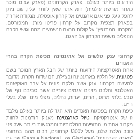
הידועים ביותר בעולם. פארק הקרחונים (פארק עצום מוכר
כאתר מורשת עולמית) הוא אתר שאין לוותר עליו, שם ניתן
להפליג על פני אגם ארגנטינו אל קרחון אופסלה. מנקודה אחרת
בפארק תצפית מקרוב על קרחון פריטו מורנו המפורסם,
"הקרחון המתנפץ" על קולות הרעם הנשמעים ממנו וגושי הקרח
הנופלים משפת הקרחון אל האגם.
ק
רחוני ענק גולשים אל ארגנטינה מכיפת הקרח בהרי
האנדים
אחת האטרקציות הידועות ביותר של חבל הארץ המוכר בשם
פטגוניה
, על חלקיו בארגנטינה ובצ'ילה, הם שדות הקרח. מדובר
למעשה בקרחוני ענק אשר חלקם פונים אל עבר האוקיאנוס
האטלנטי וחלקם מזינים אגמים ציוריים אשר סביבם נוף של
טבע בלתי מרוסן, הרים, יערות, נחלים, מפלי מים ושלל בעלי
חיים.
כיפת הקרח בפסגות האנדים היא הגדולה ביותר בעולם מלבד
זו של אנטרקטיקה.
טיול לארגנטינה
מעניק הזדמנות לחוות
מקרוב אחת מן התופעות המלכותיות והמרגשות ביותר שעל פני
כוכב הלכת שלנו, מעל ל300! קרחונים, רבים מהם בתחומי
"פארק הקרחונים" (Parque Nacional Los Glaciares) שם גם