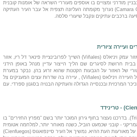
לאומנות (Museo de Bellas Artes) השוכן בבניין מודרני ומצויים בו אוספים מעוררי השראה של אומנות קובנית
ייחודית. במהלך סיור פרטי ב"קמרה אובסקורה" (Camara Obscura) נערוך מקומתה העליונה תצפית אל עבר העיר העתיקה
נצא בבוקר מהוואנה אל עבר קצהו המערבי של האי שם אזור עמק ויניאלס (Viñales) השייך לפרובינציית פינאר דל ריו, אזור
בית חרושת לסיגרים שם הליך הייצור עדיין מנהל באופן הידני
י של האזור על הגבעות הקטנות שהוא זרוע בהן. נבקר במערת
האינדיאני אחת המוכרות מבין שלל המערות באזור, נגיע אל העיירה וינילאס (Viñales) , עיירה בה שדרות עצים המעניקים צל
כר המרכזית ובכנסייה הגדולה והעתיקה הבנויה בסגנון ספרדי. עם
נצא מהוואנה בנסיעה מזרחה על עבר העיר טרינידד (Trinidad). בדרכנו נעצור בחוף גירון המוכר יותר בשם "מפרץ החזירים" בו
פליקט האמריקני - קובני שכמעט הוביל, כשנה מאוחר יותר, למלחמה אטומית
בין ברית המועצות לארצות הברית, נבקר במוזיאון בו נשמע על מאורעות העת ההיא. נמשיך אל העיר סיינפואגוס (Cienfuegos)