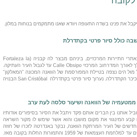
 לקובה
 יקבל את פנינו בשדה התעופה ויוודא שאנו מתמקמים בנוחות במלון.
החל משעות הבוקר נערוך סיור מודרך בהוואנה, נבקר באתרי התיירות המרכזיים, ביניהם מבצר לה קבניה (Fortaleza la
Cabaña), הפלאזה דה ארמס (Plaza de Armas) ממנה נלך לאורך המדרחוב המרכזי Calle Obsipo עד לגבול העיר העתיקה.
Naci) המוכר ומעל גבעה אל מול הים נצפה בטיילת המפורסמת של הוואנה המכונה "המאלקון"
(El Malecón). נסייר במרכז העיר החדש "סנטרו הוואנה" ובכיכר הקתדרלה. נערוך סיור פרטי בקתדרלה San Cristóbal הבנויה
יל אותנו בין הברים אותם פקד ויתבל את הסיור בסיפורים אודותיו
ם קבע המינגווי את מקום מושבו והוא אשר שימש לו מקור השראה
והחדשים של העיר המרתקת הוואנה, נבקר באנדרטה לזכרו של חוזה
מרטין, בכיכר המהפכה בה מתוארים שלבי המהפכה השונים עד למלחמת העצמאות של 1959 והתמורות החלות בקובה מאז.