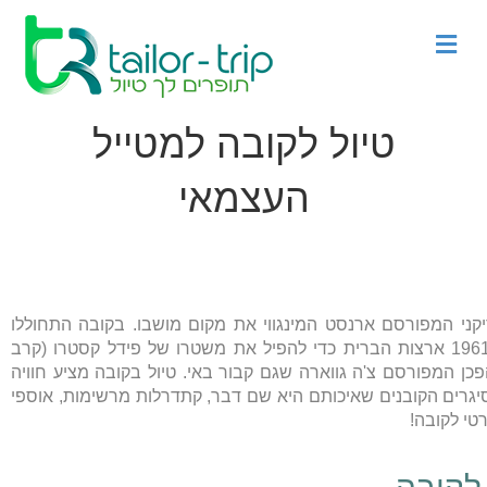
Menu
טיול לקובה למטייל
העצמאי
קני המפורסם ארנסט המינגווי את מקום מושבו. בקובה התחוללו
קרבות מפורסמים כגון זה בו הוכו כוחות ששלחה בשנת 1961 ארצות הברית כדי להפיל את משטרו של פידל קסטרו (קרב
The ") וקרבות שערך המהפכן המפורסם צ'ה גווארה שגם קבור באי. טיול בקובה מציע חוויה
יגרים הקובנים שאיכותם היא שם דבר, קתדרלות מרשימות, אוספי
רטי לקובה!