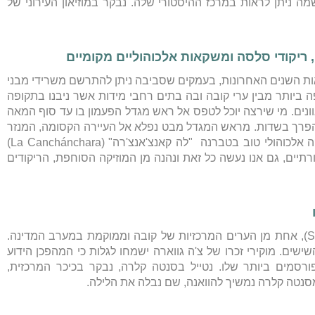
ה ניתן לראות במרכז ההיסטורי שלה. נבקר במוזיאון העירוני של
אות השנים האחרונות, בעמקים שסביבה ניתן להתרשם משרידי מבני
פה ביותר מבין ערי קובה ובה בתים רחבי מידות אשר ניבנו בתקופה
ונים. מי שירצה יוכל לטפס אל ראש מגדל הפעמון בו עד סוף המאה
ת הפרך בשדות. מראש המגדל מבט נפלא אל העיירה הקסומה, המנזר
עצמו משמש מוזיאון. בטרינידד מתבקש ממש ללגום משקה אלכוהולי טוב בטברנה "לה קאנצ'אנצ'רה" (La Canchánchara)
תיים, גם אנו נעשה כל זאת ונהנה מן המוזיקה הסוחפת, הריקודים
בדרך חזרה להוואנה נבקר בעיר סנטה קלרה (Santa Clara), אחת מן הערים המרכזיות של קובה וממוקמת במערב המדינה.
ים. מוקירי זכרו של צ'ה גווארה ישמחו לגלות כי המהפכן הידוע
מים ביותר שלו. נטייל בסנטה קלרה, נבקר בכיכר המרכזית,
 מסנטה קלרה נמשיך להוואנה, שם נבלה את הלילה.